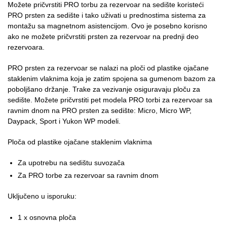
Možete pričvrstiti PRO torbu za rezervoar na sedište koristeći
PRO prsten za sedište i tako uživati u prednostima sistema za
montažu sa magnetnom asistencijom. Ovo je posebno korisno
ako ne možete pričvrstiti prsten za rezervoar na prednji deo
rezervoara.
PRO prsten za rezervoar se nalazi na ploči od plastike ojačane
staklenim vlaknima koja je zatim spojena sa gumenom bazom za
poboljšano držanje. Trake za vezivanje osiguravaju ploču za
sedište. Možete pričvrstiti pet modela PRO torbi za rezervoar sa
ravnim dnom na PRO prsten za sedište: Micro, Micro WP,
Daypack, Sport i Yukon WP modeli.
Ploča od plastike ojačane staklenim vlaknima
Za upotrebu na sedištu suvozača
Za PRO torbe za rezervoar sa ravnim dnom
Uključeno u isporuku:
1 x osnovna ploča