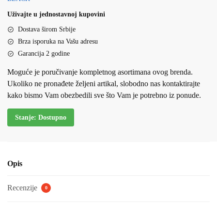
torbu
Uživajte u jednostavnoj kupovini
količina
Dostava širom Srbije
Brza isporuka na Vašu adresu
Garancija 2 godine
Moguće je poručivanje kompletnog asortimana ovog brenda.
Ukoliko ne pronađete željeni artikal, slobodno nas kontaktirajte
kako bismo Vam obezbedili sve što Vam je potrebno iz ponude.
Stanje: Dostupno
Opis
Recenzije
0