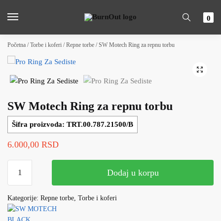
Skip
Skip
to
to
0
navigation
content
Početna / Torbe i koferi / Repne torbe / SW Motech Ring za repnu torbu
🔍
SW Motech Ring za repnu torbu
Šifra proizvoda: TRT.00.787.21500/B
6.000,00
RSD
SW
Dodaj u korpu
Motech
Ring
Kategorije: Repne torbe, Torbe i koferi
za
repnu