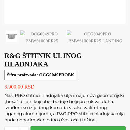
R&G ŠTITNIK ULJNOG
HLADNJAKA
Šifra proizvoda: OCG0049PROBK
6.900,00
RSD
Naši PRO štitnici hladnjaka ulja imaju novi geometrijski
„hexa” dizajn koji obezbeđuje bolji protok vazduha.
Izrađeni su iz jednog komada visokokvalitetnog,
laganog aluminijuma, a R&G PRO štitnici hladnjaka ulja
nude nenadmašan odnos čvrstoće i težine.
R&G