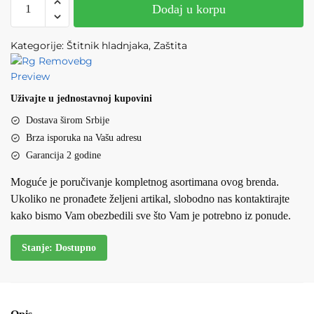
Dodaj u korpu
ŠTITNIK
ULJNOG
Kategorije: Štitnik hladnjaka, Zaštita
HLADNJAKA
količina
Uživajte u jednostavnoj kupovini
Dostava širom Srbije
Brza isporuka na Vašu adresu
Garancija 2 godine
Moguće je poručivanje kompletnog asortimana ovog brenda.
Ukoliko ne pronađete željeni artikal, slobodno nas kontaktirajte
kako bismo Vam obezbedili sve što Vam je potrebno iz ponude.
Stanje: Dostupno