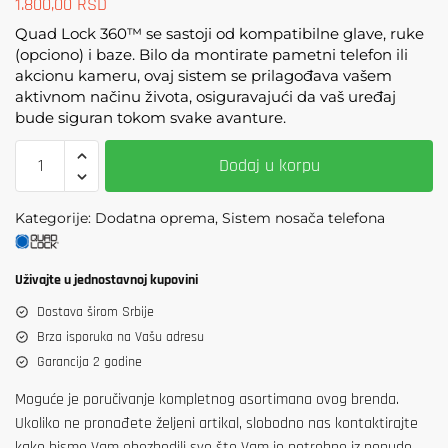
1.800,00
RSD
Quad Lock 360™ se sastoji od kompatibilne glave, ruke
(opciono) i baze. Bilo da montirate pametni telefon ili
akcionu kameru, ovaj sistem se prilagođava vašem
aktivnom načinu života, osiguravajući da vaš uređaj
bude siguran tokom svake avanture.
Quad
Dodaj u korpu
Lock®
360
Kategorije: Dodatna oprema, Sistem nosača telefona
Ruka
-
pojedinačni
Uživajte u jednostavnoj kupovini
Pivot
Dostava širom Srbije
količina
Brza isporuka na Vašu adresu
Garancija 2 godine
Moguće je poručivanje kompletnog asortimana ovog brenda.
Ukoliko ne pronađete željeni artikal, slobodno nas kontaktirajte
kako bismo Vam obezbedili sve što Vam je potrebno iz ponude.