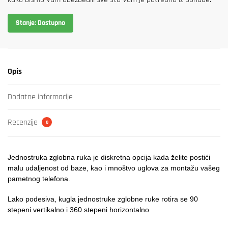
Stanje: Dostupno
Opis
Dodatne informacije
Recenzije
0
Jednostruka zglobna ruka je diskretna opcija kada želite postići
malu udaljenost od baze, kao i mnoštvo uglova za montažu vašeg
pametnog telefona.
Lako podesiva, kugla jednostruke zglobne ruke rotira se 90
stepeni vertikalno i 360 stepeni horizontalno