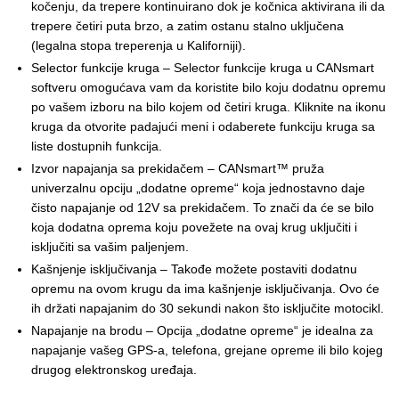
kočenju, da trepere kontinuirano dok je kočnica aktivirana ili da
trepere četiri puta brzo, a zatim ostanu stalno uključena
(legalna stopa treperenja u Kaliforniji).
Selector funkcije kruga – Selector funkcije kruga u CANsmart
softveru omogućava vam da koristite bilo koju dodatnu opremu
po vašem izboru na bilo kojem od četiri kruga. Kliknite na ikonu
kruga da otvorite padajući meni i odaberete funkciju kruga sa
liste dostupnih funkcija.
Izvor napajanja sa prekidačem – CANsmart™ pruža
univerzalnu opciju „dodatne opreme“ koja jednostavno daje
čisto napajanje od 12V sa prekidačem. To znači da će se bilo
koja dodatna oprema koju povežete na ovaj krug uključiti i
isključiti sa vašim paljenjem.
Kašnjenje isključivanja – Takođe možete postaviti dodatnu
opremu na ovom krugu da ima kašnjenje isključivanja. Ovo će
ih držati napajanim do 30 sekundi nakon što isključite motocikl.
Napajanje na brodu – Opcija „dodatne opreme“ je idealna za
napajanje vašeg GPS-a, telefona, grejane opreme ili bilo kojeg
drugog elektronskog uređaja.