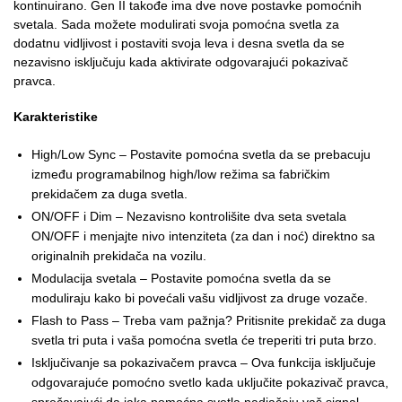
kontinuirano. Gen II takođe ima dve nove postavke pomoćnih
svetala. Sada možete modulirati svoja pomoćna svetla za
dodatnu vidljivost i postaviti svoja leva i desna svetla da se
nezavisno isključuju kada aktivirate odgovarajući pokazivač
pravca.
Karakteristike
High/Low Sync – Postavite pomoćna svetla da se prebacuju
između programabilnog high/low režima sa fabričkim
prekidačem za duga svetla.
ON/OFF i Dim – Nezavisno kontrolišite dva seta svetala
ON/OFF i menjajte nivo intenziteta (za dan i noć) direktno sa
originalnih prekidača na vozilu.
Modulacija svetala – Postavite pomoćna svetla da se
moduliraju kako bi povećali vašu vidljivost za druge vozače.
Flash to Pass – Treba vam pažnja? Pritisnite prekidač za duga
svetla tri puta i vaša pomoćna svetla će treperiti tri puta brzo.
Isključivanje sa pokazivačem pravca – Ova funkcija isključuje
odgovarajuće pomoćno svetlo kada uključite pokazivač pravca,