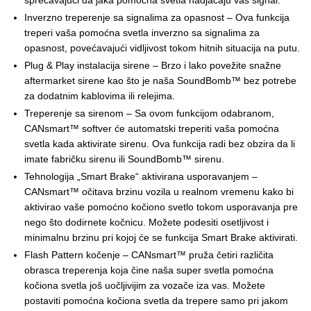
sprečavajući da jaka pomoćna svetla nadjačaju vaš signal.
Inverzno treperenje sa signalima za opasnost – Ova funkcija
treperi vaša pomoćna svetla inverzno sa signalima za
opasnost, povećavajući vidljivost tokom hitnih situacija na putu.
Plug & Play instalacija sirene – Brzo i lako povežite snažne
aftermarket sirene kao što je naša SoundBomb™ bez potrebe
za dodatnim kablovima ili relejima.
Treperenje sa sirenom – Sa ovom funkcijom odabranom,
CANsmart™ softver će automatski treperiti vaša pomoćna
svetla kada aktivirate sirenu. Ova funkcija radi bez obzira da li
imate fabričku sirenu ili SoundBomb™ sirenu.
Tehnologija „Smart Brake“ aktivirana usporavanjem –
CANsmart™ očitava brzinu vozila u realnom vremenu kako bi
aktivirao vaše pomoćno kočiono svetlo tokom usporavanja pre
nego što dodirnete kočnicu. Možete podesiti osetljivost i
minimalnu brzinu pri kojoj će se funkcija Smart Brake aktivirati.
Flash Pattern kočenje – CANsmart™ pruža četiri različita
obrasca treperenja koja čine naša super svetla pomoćna
kočiona svetla još uočljivijim za vozače iza vas. Možete
postaviti pomoćna kočiona svetla da trepere samo pri jakom