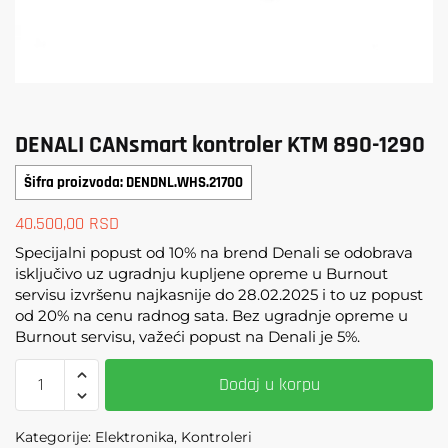
DENALI CANsmart kontroler KTM 890-1290
Šifra proizvoda: DENDNL.WHS.21700
40.500,00
RSD
Specijalni popust od 10% na brend Denali se odobrava
isključivo uz ugradnju kupljene opreme u Burnout
servisu izvršenu najkasnije do 28.02.2025 i to uz popust
od 20% na cenu radnog sata. Bez ugradnje opreme u
Burnout servisu, važeći popust na Denali je 5%.
DENALI
Dodaj u korpu
CANsmart
kontroler
Kategorije: Elektronika, Kontroleri
KTM