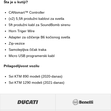
Šta je u kutiji?
CANsmart™ Controller
(x2) 5,5ft produžni kablovi za svetla
5ft produžni kabl za SoundBomb sirenu
Horn Triger Wire
Adapter za ožičenje B6 kočionog svetla
Zip-vezice
Samolepljiva čičak traka
Micro USB programerski kabl
Prilagodljivost vozilu
Svi KTM 890 modeli (2020-danas)
Svi KTM 1290 modeli (2021-danas)