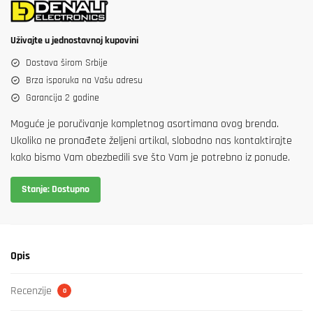
890-
1290
Uživajte u jednostavnoj kupovini
količina
Dostava širom Srbije
Brza isporuka na Vašu adresu
Garancija 2 godine
Moguće je poručivanje kompletnog asortimana ovog brenda.
Ukoliko ne pronađete željeni artikal, slobodno nas kontaktirajte
kako bismo Vam obezbedili sve što Vam je potrebno iz ponude.
Stanje: Dostupno
Opis
Recenzije
0