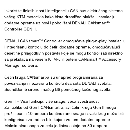
Iskoristite fleksibilnost i inteligenciju CAN bus električnog sistema
vašeg KTM motocikla kako biste drastično olakšali instalaciju
dodatne opreme uz novi i poboljšani DENALI CANsmart™
Controller GEN II.
DENALI CANsmart™ Controller omogućava plug-n-play instalaciju
i integrisanu kontrolu do četiri dodatne opreme, omogućavajući
desetine prilagodljivih postavki koje se mogu kontrolisati direktno
sa prekidača na vašem KTM-u ili putem CANsmart™ Accessory
Manager softvera.
Četiri kruga CANsmart-a su unapred programirana za
povezivanje i nezavisnu kontrolu dva seta DENALI svetala,
SoundBomb sirene i našeg B6 pomoćnog kočionog svetla.
Gen II – Više funkcija, više snage, veća svestranost
Za razliku od Gen I CANsmart-a, svi četiri kruga Gen II mogu
pružiti punih 10 ampera kontinuirane snage i svaki krug može biti
konfigurisan za rad sa bilo kojom vrstom dodatne opreme.
Maksimalna snaga za celu jedinicu ostaje na 30 ampera