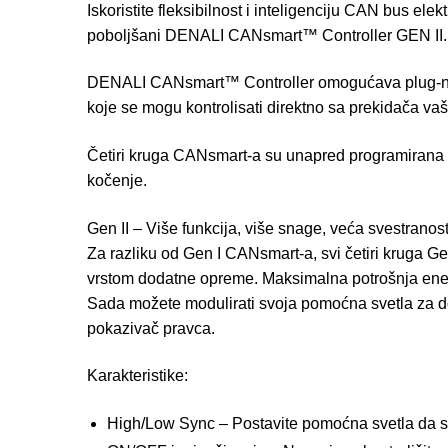
Iskoristite fleksibilnost i inteligenciju CAN bus el
poboljšani DENALI CANsmart™ Controller GEN II.
DENALI CANsmart™ Controller omogućava plug-n-play
koje se mogu kontrolisati direktno sa prekidača v
Četiri kruga CANsmart-a su unapred programirana
kočenje.
Gen II – Više funkcija, više snage, veća svestranos
Za razliku od Gen I CANsmart-a, svi četiri kruga Ge
vrstom dodatne opreme. Maksimalna potrošnja energ
Sada možete modulirati svoja pomoćna svetla za doda
pokazivač pravca.
Karakteristike:
High/Low Sync – Postavite pomoćna svetla da s