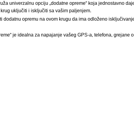
ža univerzalnu opciju „dodatne opreme“ koja jednostavno daje 
ug uključiti i isključiti sa vašim paljenjem.
ti dodatnu opremu na ovom krugu da ima odloženo isključivanje
eme“ je idealna za napajanje vašeg GPS-a, telefona, grejane op