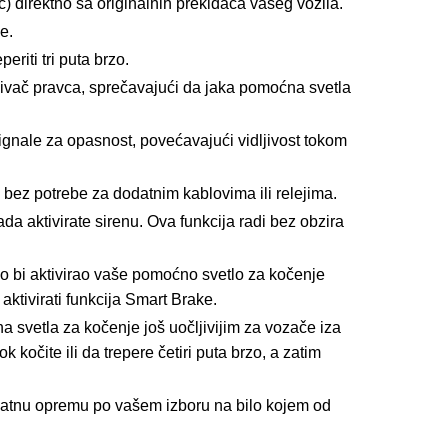
) direktno sa originalnih prekidača vašeg vozila.
e.
riti tri puta brzo.
zivač pravca, sprečavajući da jaka pomoćna svetla
gnale za opasnost, povećavajući vidljivost tokom
bez potrebe za dodatnim kablovima ili relejima.
 aktivirate sirenu. Ova funkcija radi bez obzira
 bi aktivirao vaše pomoćno svetlo za kočenje
aktivirati funkcija Smart Brake.
 svetla za kočenje još uočljivijim za vozače iza
očite ili da trepere četiri puta brzo, a zatim
odatnu opremu po vašem izboru na bilo kojem od