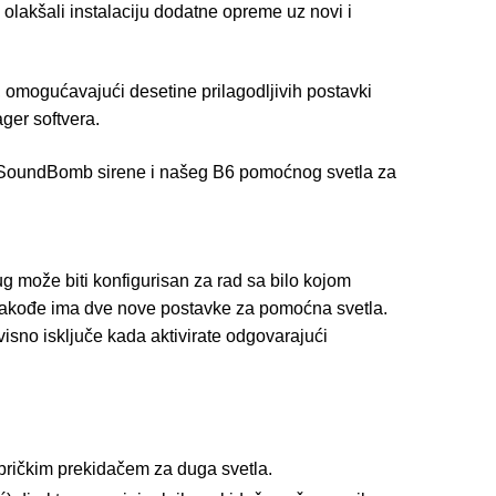
o olakšali instalaciju dodatne opreme uz novi i
 omogućavajući desetine prilagodljivih postavki
ger softvera.
, SoundBomb sirene i našeg B6 pomoćnog svetla za
ug može biti konfigurisan za rad sa bilo kojom
 takođe ima dve nove postavke za pomoćna svetla.
visno isključe kada aktivirate odgovarajući
bričkim prekidačem za duga svetla.