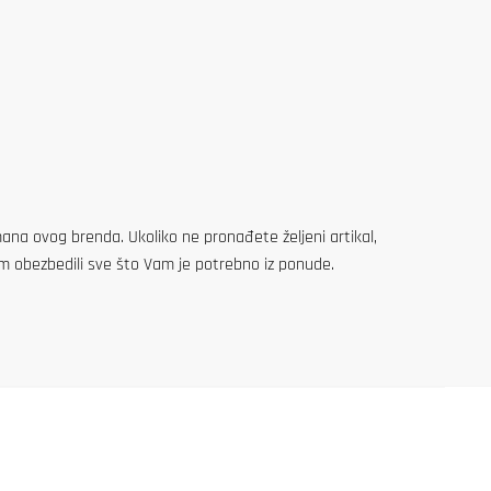
na ovog brenda. Ukoliko ne pronađete željeni artikal,
m obezbedili sve što Vam je potrebno iz ponude.