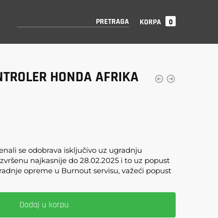
PRETRAGA
0
NTROLER HONDA AFRIKA
nali se odobrava isključivo uz ugradnju
zvršenu najkasnije do 28.02.2025 i to uz popust
radnje opreme u Burnout servisu, važeći popust
Dodaj u korpu