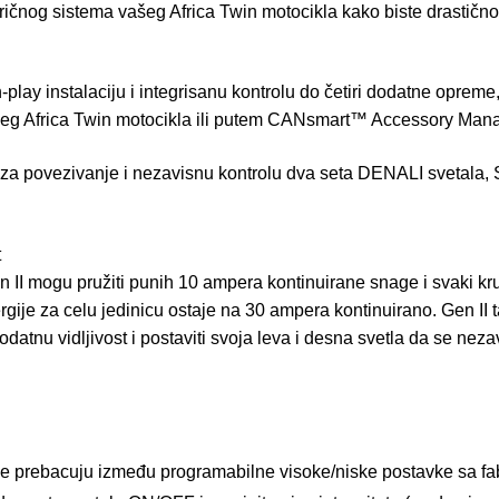
ektričnog sistema vašeg Africa Twin motocikla kako biste drastičn
 instalaciju i integrisanu kontrolu do četiri dodatne opreme,
ašeg Africa Twin motocikla ili putem CANsmart™ Accessory Mana
 za povezivanje i nezavisnu kontrolu dva seta DENALI svetala
t
n II mogu pružiti punih 10 ampera kontinuirane snage i svaki kr
ije za celu jedinicu ostaje na 30 ampera kontinuirano. Gen II
tnu vidljivost i postaviti svoja leva i desna svetla da se neza
e prebacuju između programabilne visoke/niske postavke sa fa