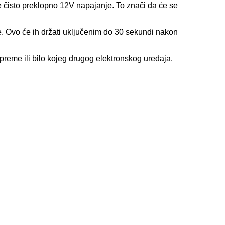
čisto preklopno 12V napajanje. To znači da će se
. Ovo će ih držati uključenim do 30 sekundi nakon
reme ili bilo kojeg drugog elektronskog uređaja.