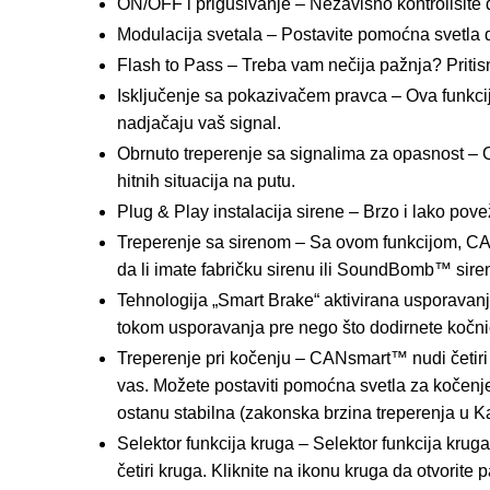
ON/OFF i prigušivanje – Nezavisno kontrolišite d
Modulacija svetala – Postavite pomoćna svetla d
Flash to Pass – Treba vam nečija pažnja? Pritisni
Isključenje sa pokazivačem pravca – Ova funkci
nadjačaju vaš signal.
Obrnuto treperenje sa signalima za opasnost – O
hitnih situacija na putu.
Plug & Play instalacija sirene – Brzo i lako p
Treperenje sa sirenom – Sa ovom funkcijom, CANs
da li imate fabričku sirenu ili SoundBomb™ sire
Tehnologija „Smart Brake“ aktivirana usporava
tokom usporavanja pre nego što dodirnete kočnicu.
Treperenje pri kočenju – CANsmart™ nudi četiri 
vas. Možete postaviti pomoćna svetla za kočenje 
ostanu stabilna (zakonska brzina treperenja u Kali
Selektor funkcija kruga – Selektor funkcija kr
četiri kruga. Kliknite na ikonu kruga da otvorite 