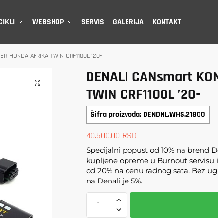
IKLI
WEBSHOP
SERVIS
GALERIJA
KONTAKT
LER HONDA AFRIKA TWIN CRF1100L ’20-
DENALI CANsmart KO
🔍
TWIN CRF1100L ’20-
Šifra proizvoda: DENDNL.WHS.21800
40.500,00
RSD
Specijalni popust od 10% na brend De
kupljene opreme u Burnout servisu i
od 20% na cenu radnog sata. Bez ug
na Denali je 5%.
DENALI
CANsmart