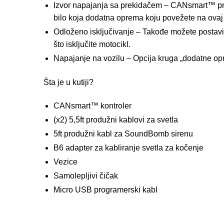
Izvor napajanja sa prekidačem – CANsmart™ pru
bilo koja dodatna oprema koju povežete na ovaj kr
Odloženo isključivanje – Takođe možete postavi
što isključite motocikl.
Napajanje na vozilu – Opcija kruga „dodatne opr
Šta je u kutiji?
CANsmart™ kontroler
(x2) 5,5ft produžni kablovi za svetla
5ft produžni kabl za SoundBomb sirenu
B6 adapter za kabliranje svetla za kočenje
Vezice
Samolepljivi čičak
Micro USB programerski kabl