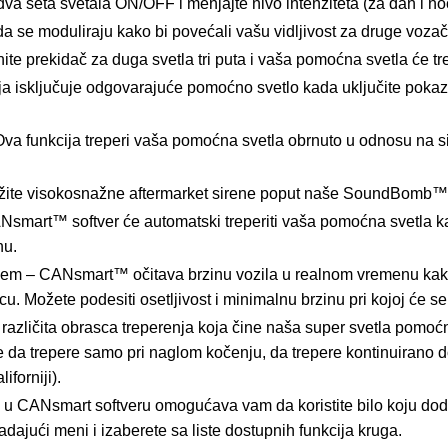
va seta svetala ON/OFF i menjajte nivo intenziteta (za dan i noć
a se moduliraju kako bi povećali vašu vidljivost za druge vozač
te prekidač za duga svetla tri puta i vaša pomoćna svetla će trepe
ja isključuje odgovarajuće pomoćno svetlo kada uključite poka
va funkcija treperi vaša pomoćna svetla obrnuto u odnosu na si
ovežite visokosnažne aftermarket sirene poput naše SoundBomb™ 
mart™ softver će automatski treperiti vaša pomoćna svetla kada
nu.
njem – CANsmart™ očitava brzinu vozila u realnom vremenu kako
 Možete podesiti osetljivost i minimalnu brzinu pri kojoj će se 
različita obrasca treperenja koja čine naša super svetla pomoćna
da trepere samo pri naglom kočenju, da trepere kontinuirano dok k
forniji).
uga u CANsmart softveru omogućava vam da koristite bilo koju d
padajući meni i izaberete sa liste dostupnih funkcija kruga.