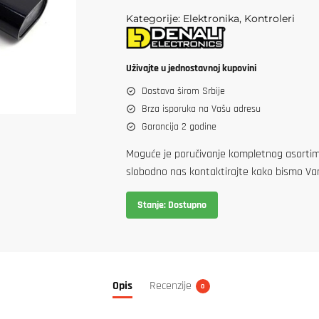
KONTROLER
Kategorije: Elektronika, Kontroleri
HONDA
AFRIKA
TWIN
Uživajte u jednostavnoj kupovini
CRF1100L
Dostava širom Srbije
'20-
Brza isporuka na Vašu adresu
količina
Garancija 2 godine
Moguće je poručivanje kompletnog asortima
slobodno nas kontaktirajte kako bismo Va
Stanje: Dostupno
Opis
Recenzije
0