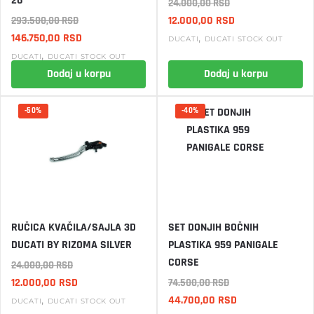
26
24.000,00
RSD
Originalna
Trenutna
12.000,00
RSD
293.500,00
RSD
Originalna
Trenutna
cena
cena
146.750,00
RSD
,
DUCATI
DUCATI STOCK OUT
cena
cena
je
je:
,
DUCATI
DUCATI STOCK OUT
je
je:
bila:
12.000,00 RSD.
Dodaj u korpu
Dodaj u korpu
bila:
146.750,00 RSD.
24.000,00 RSD.
293.500,00 RSD.
-50%
-40%
RUČICA KVAČILA/SAJLA 3D
SET DONJIH BOČNIH
DUCATI BY RIZOMA SILVER
PLASTIKA 959 PANIGALE
CORSE
24.000,00
RSD
Originalna
Trenutna
12.000,00
RSD
74.500,00
RSD
cena
cena
Originalna
Trenutna
,
44.700,00
RSD
DUCATI
DUCATI STOCK OUT