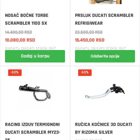
Ovaj
NOSAČ BOČNE TORBE
PRSLUK DUCATI SCRAMBLER
proizvod
SCRAMBLER 1100 SX
REFRIGIWEAR
ima
14.400,00
RSD
23.500,00
RSD
više
Originalna
Trenutna
Originalna
Trenutna
10.080,00
RSD
16.450,00
RSD
varijanti.
cena
cena
cena
cena
,
,
DUCATI
DUCATI STOCK OUT
DUCATI
DUCATI STOCK OUT
Opcije
je
je:
je
je:
Dodaj u korpu
Odaberite opcije
mogu
bila:
10.080,00 RSD.
bila:
16.450,00 RSD.
biti
14.400,00 RSD.
23.500,00 RSD.
-50%
-50%
izabrane
na
stranici
proizvoda.
RACING IZDUV TERMIGNONI
RUČICA KOČNICE 3D DUCATI
DUCATI SCRAMBLER MY23-
BY RIZOMA SILVER