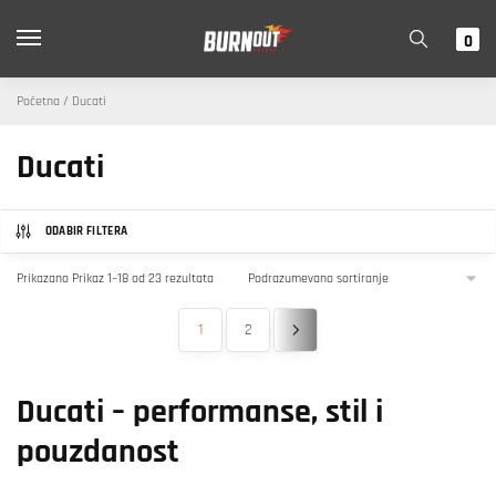
Skip
Skip
to
to
0
navigation
content
Početna / Ducati
Ducati
ODABIR FILTERA
Prikazano Prikaz 1–18 od 23 rezultata
1
2
Ducati – performanse, stil i
pouzdanost