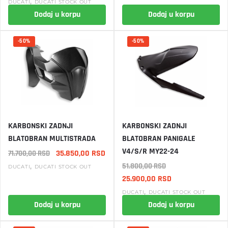
cena
cena
bila:
11.
,
DUCATI
DUCATI STOCK OUT
je
je:
20.230,00 RSD.
Dodaj u korpu
Dodaj u korpu
bila:
45.820,00 RSD.
91.640,00 RSD.
-50%
-50%
KARBONSKI ZADNJI
KARBONSKI ZADNJI
BLATOBRAN MULTISTRADA
BLATOBRAN PANIGALE
V4/S/R MY22-24
Originalna
Trenutna
35.850,00
RSD
71.700,00
RSD
cena
cena
,
51.800,00
RSD
DUCATI
DUCATI STOCK OUT
je
je:
Originalna
Trenutna
25.900,00
RSD
bila:
35.850,00 RSD.
cena
cena
,
DUCATI
DUCATI STOCK OUT
71.700,00 RSD.
je
je:
Dodaj u korpu
Dodaj u korpu
bila:
25.900,00 RSD.